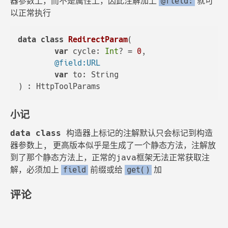
器参数上，而不是属性上，因此注解加上
就可
@field:
以正常执行
data
class
RedirectParam
(

var
 cycle: 
Int
? = 
0
,

@field:URL
var
 to: String

小记
data class
构造器上标记的注解默认只会标记到构造
器参数上, 更高版本似乎是生成了一个静态方法，注解放
到了那个静态方法上，正常的java框架无法正常获取注
解，必须加上
前缀或给
加
field
get()
评论