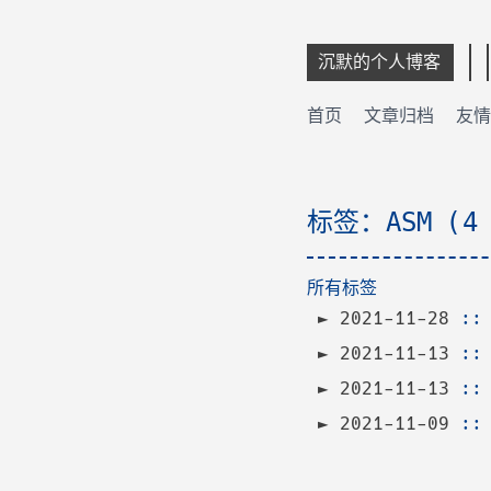
沉默的个人博客
首页
文章归档
友情
标签：ASM (4
所有标签
2021-11-28
:
2021-11-13
:
2021-11-13
:
2021-11-09
: