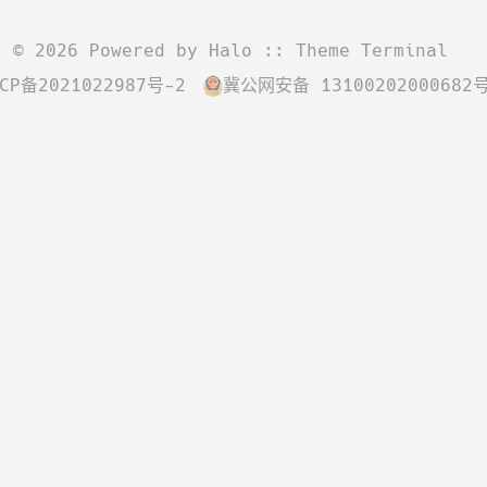
©
2026
Powered by
Halo
:: Theme
Terminal
CP备2021022987号-2
冀公网安备 13100202000682