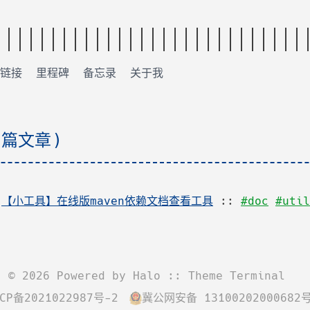
链接
里程碑
备忘录
关于我
 篇文章)
:
【小工具】在线版maven依赖文档查看工具
::
#doc
#util
©
2026
Powered by
Halo
:: Theme
Terminal
CP备2021022987号-2
冀公网安备 13100202000682