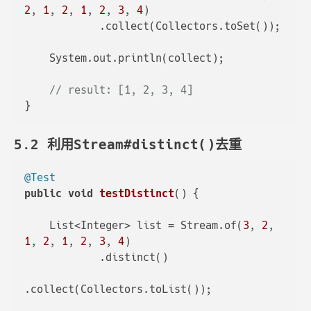
2
, 
1
, 
2
, 
1
, 
2
, 
3
, 
4
)

            .collect(Collectors.toSet());

    System.out.println(collect);

// result: [1, 2, 3, 4]
5.2 利用Stream#distinct()去重
@Test
public
void
testDistinct
()
 {

    List<Integer> list = Stream.of(
3
, 
2
, 
1
, 
2
, 
1
, 
2
, 
3
, 
4
)

            .distinct()

.collect(Collectors.toList());
