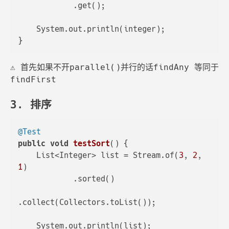
            .get();

    System.out.println(integer);

⚠️ 首先如果不开parallel()并行的话findAny 等同于
findFirst
3. 排序
@Test
public
void
testSort
()
 {

    List<Integer> list = Stream.of(
3
, 
2
, 
1
)

            .sorted()

.collect(Collectors.toList());

    System.out.println(list);
