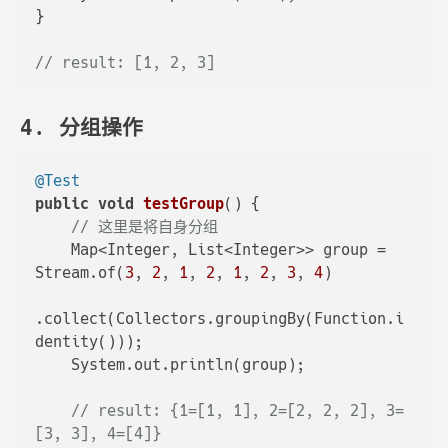
}

// result: [1, 2, 3]
4. 分组操作
@Test
public
void
testGroup
()
 {

// 这里是将自身分组
    Map<Integer, List<Integer>> group = 
Stream.of(
3
, 
2
, 
1
, 
2
, 
1
, 
2
, 
3
, 
4
)

.collect(Collectors.groupingBy(Function.i
dentity()));

    System.out.println(group);

// result: {1=[1, 1], 2=[2, 2, 2], 3=
[3, 3], 4=[4]}