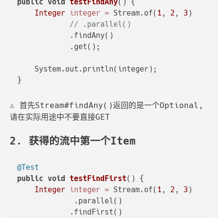
public
void
testFindAny
()
 {

Integer
integer
=
 Stream.of(
1
, 
2
, 
3
)

// .parallel()
            .findAny()

            .get();

    System.out.println(integer);

⚠️ 首先Stream#findAny()返回的是一个Optional,
请在实际用途中不要直接GET
2. 获得的流中第一个Item
@Test
public
void
testFindFirst
()
 {

Integer
integer
=
 Stream.of(
1
, 
2
, 
3
)

             .parallel()

            .findFirst()
