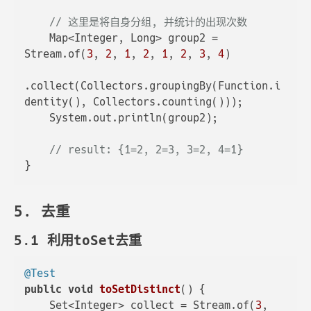
// 这里是将自身分组, 并统计的出现次数
    Map<Integer, Long> group2 = 
Stream.of(
3
, 
2
, 
1
, 
2
, 
1
, 
2
, 
3
, 
4
)

.collect(Collectors.groupingBy(Function.i
dentity(), Collectors.counting()));

    System.out.println(group2);

// result: {1=2, 2=3, 3=2, 4=1}
5. 去重
5.1 利用toSet去重
@Test
public
void
toSetDistinct
()
 {

    Set<Integer> collect = Stream.of(
3
, 