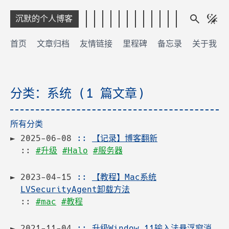
沉默的个人博客
首页
文章归档
友情链接
里程碑
备忘录
关于我
分类：系统 (1 篇文章)
所有分类
2025-06-08
::
【记录】博客翻新
::
#升级
#Halo
#服务器
2023-04-15
::
【教程】Mac系统
LVSecurityAgent卸载方法
::
#mac
#教程
2021-11-04
::
升级Window 11输入法悬浮窗消