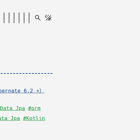
rnate 6.2 +）
Data Jpa
#orm
ata Jpa
#Kotlin