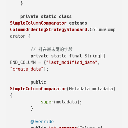
    }

private
static
class
SimpleColumnComparator
extends
ColumnOrderingStrategyStandard
.ColumnComp
arator {

// 排在最末尾的字段
private
static
final
 String[] 
END_COLUMN = {
"last_modified_date"
, 
"create_date"
};

public
SimpleColumnComparator
(Metadata metadata)
{

super
(metadata);

        }

@Override