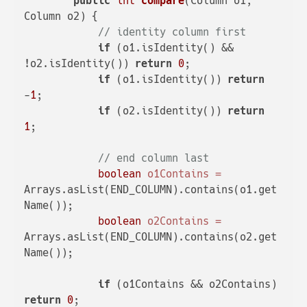
public
int
compare
(Column o1, 
Column o2)
 {

// identity column first
if
 (o1.isIdentity() && 
!o2.isIdentity()) 
return
0
;

if
 (o1.isIdentity()) 
return
-
1
;

if
 (o2.isIdentity()) 
return
1
;

// end column last
boolean
o1Contains
=
Arrays.asList(END_COLUMN).contains(o1.get
Name());

boolean
o2Contains
=
Arrays.asList(END_COLUMN).contains(o2.get
Name());

if
 (o1Contains && o2Contains) 
return
0
;
