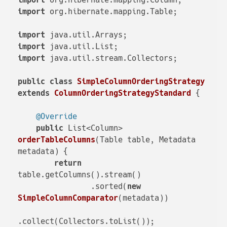
import
import
 org.hibernate.mapping.Table;

import
import
import
 java.util.stream.Collectors;

public
class
SimpleColumnOrderingStrategy
extends
ColumnOrderingStrategyStandard
 {

@Override
public
 List<Column> 
orderTableColumns
(Table table, Metadata 
metadata)
 {

return
table.getColumns().stream()

                .sorted(
new
SimpleColumnComparator
(metadata))

.collect(Collectors.toList());
