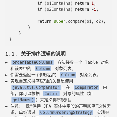
if
 (o1Contains) 
return
1
;

if
 (o2Contains) 
return
 -
1
;

return
super
.compare(o1, o2);

        }

    }

1.1. 关于排序逻辑的说明
方法接收一个 Table 对象
orderTableColumns
和该表中的
对象列表。
Column
你需要返回一个排序后的
对象列表。
Column
实现自定义排序逻辑的关键是使用
。在
内
java.util.Comparator
Comparator
部，你可以根据
对象的属性（如
Column
）来定义排序规则。
getName()
注意： 像“保持 JPA 实体中字段的声明顺序”这种需
求，单纯通过
实现会
ColumnOrderingStrategy