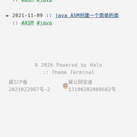
2021-11-09
::
java ASM创建一个简单的类
::
#ASM
#java
©
2026
Powered by
Halo
:: Theme
Terminal
冀ICP备
冀公网安备
2021022987号-2
13100202000682号