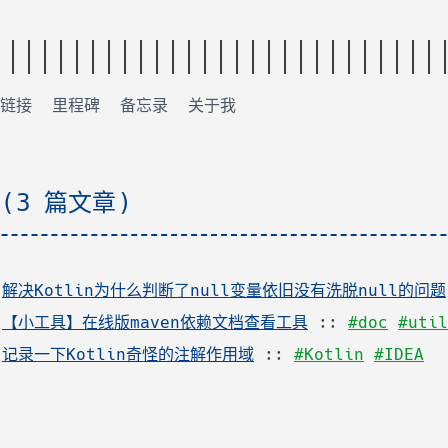
链接
里程碑
备忘录
关于我
 (3 篇文章)
:
解决Kotlin为什么判断了null变量依旧没有洗脱null的问题
:
【小工具】在线版maven依赖文档查看工具
::
#doc
#util
:
记录一下Kotlin奇怪的注解作用域
::
#Kotlin
#IDEA